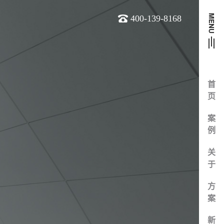
400-139-8168
首
页
案
例
关
于
方
案
新