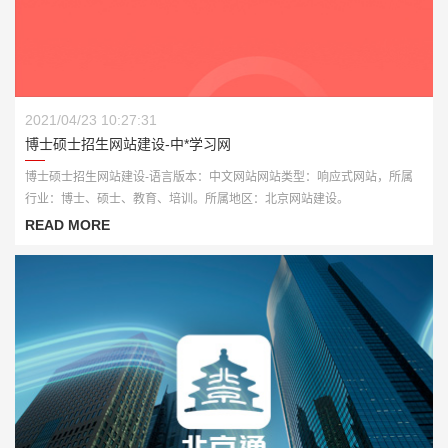
博士硕士招生网站建设-中*学习网
2021/04/23 10:27:31
博士硕士招生网站建设-中*学习网
博士硕士招生网站建设-语言版本：中文网站网站类型：响应式网站，所属
行业：博士、硕士、教育、培训。所属地区：北京网站建设。
READ MORE