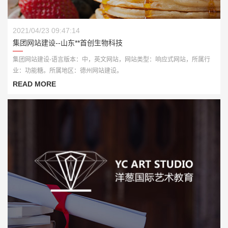
集团网站建设--山东**首创生物科技
2021/04/23 09:47:14
集团网站建设--山东**首创生物科技
集团网站建设-语言版本：中，英文网站，网站类型：响应式网站，所属行
业：功能糖。所属地区：德州网站建设。
READ MORE