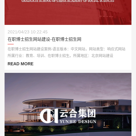
在职博士招生网站建设-在职博士招生网
2021/04/23 10:22:45
在职博士招生网站建设-在职博士招生网
在职博士招生网站建设案例-语言版本：中文网站，网站类型：响应式网站
所属行业：教育、培训、在职博士招生。所属地区：北京网站建设
READ MORE