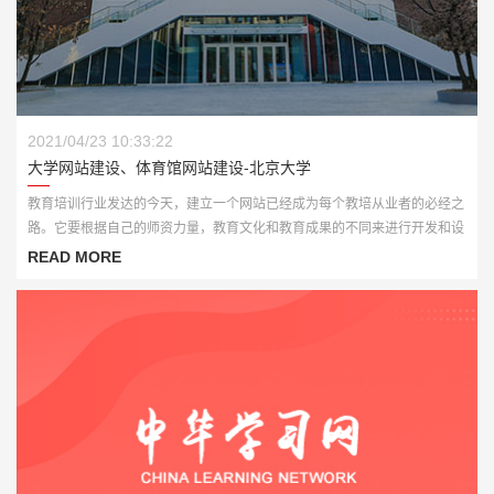
大学网站建设、体育馆网站建设-北京大学
2021/04/23 10:33:22
大学网站建设、体育馆网站建设-北京大学
教育培训​行业发达的今天，建立一个网站已经成为每个教培从业者的必经之
路。它要根据自己的师资力量，教育文化和教育成果的不同来进行开发和设
计网站。找到专业的网站建设公司对于一些刚刚进去行业或者对互联网不太
READ MORE
熟悉的小白是非常棒的一种选择，专业的网站建设公司会根据机构的VI品牌
和学校的具体特点来进行独立打造教育培训网站。