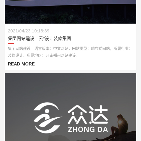
集团网站建设—云*设计装修集团
2021/04/23 10:18:39
集团网站建设—云*设计装修集团
集团网站建设—语言版本：中文网站，网站类型：响应式网站，所属行业：
装修设计。所属地区：河南郑州网站建设。
READ MORE