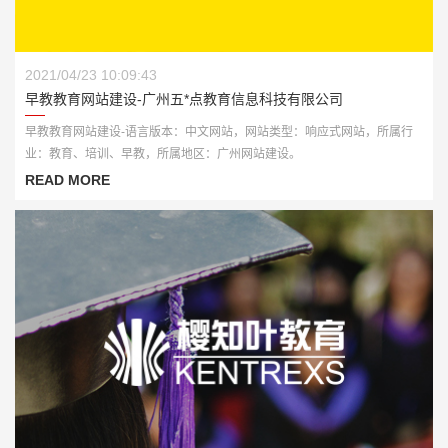
早教教育网站建设-广州五*点教育信息科技有限公司
2021/04/23 10:09:43
早教教育网站建设-广州五*点教育信息科技有限公司
早教教育网站建设-语言版本：中文网站，网站类型：响应式网站，所属行
业：教育、培训、早教，所属地区：广州网站建设。
READ MORE